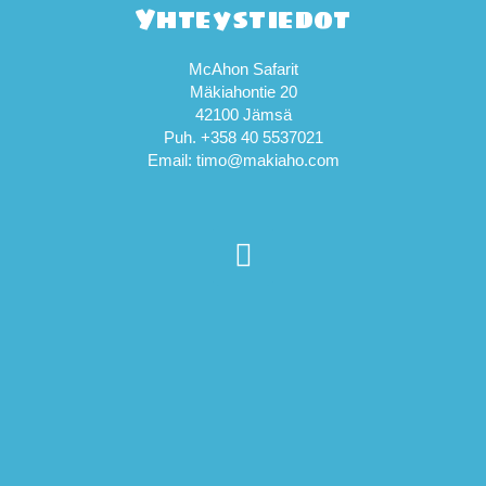
Yhteystiedot
McAhon Safarit
Mäkiahontie 20
42100 Jämsä
Puh. +358 40 5537021
Email: timo@makiaho.com
F
a
c
e
b
o
o
k