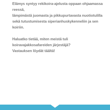
Elämys syntyy rekikoira-ajelusta oppaan ohjaamassa
reessä,
lämpimästä juomasta ja pikkupurtavasta nuotiotulilla
sekä tutustumisesta siperianhuskykenneliin ja sen
koiriin.
Haluatko tietää, miten meistä tuli
koiravajakkosafareiden järjestäjä?
Vastauksen löydät täältä!