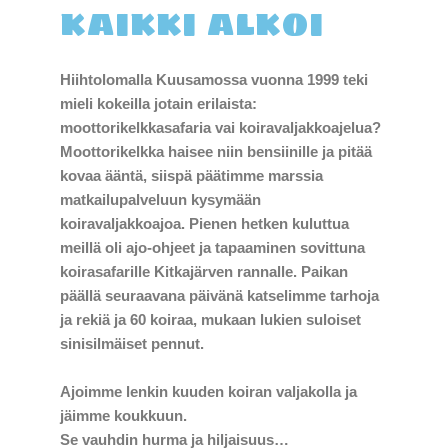
kaikki alkoi
Hiihtolomalla Kuusamossa vuonna 1999 teki
mieli kokeilla jotain erilaista:
moottorikelkkasafaria vai koiravaljakkoajelua?
Moottorikelkka haisee niin bensiinille ja pitää
kovaa ääntä, siispä päätimme marssia
matkailupalveluun kysymään
koiravaljakkoajoa. Pienen hetken kuluttua
meillä oli ajo-ohjeet ja tapaaminen sovittuna
koirasafarille Kitkajärven rannalle. Paikan
päällä seuraavana päivänä katselimme tarhoja
ja rekiä ja 60 koiraa, mukaan lukien suloiset
sinisilmäiset pennut.
Ajoimme lenkin kuuden koiran valjakolla ja
jäimme koukkuun.
Se vauhdin hurma ja hiljaisuus…