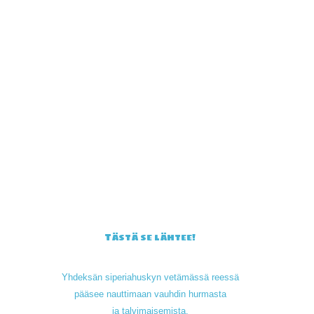
Tästä se lähtee!
Yhdeksän siperiahuskyn vetämässä reessä
pääsee nauttimaan vauhdin hurmasta
ja talvimaisemista.