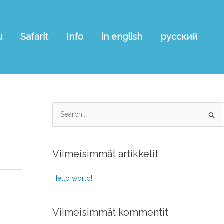
u
Safarit
Info
in english
русский
S
e
a
Viimeisimmät artikkelit
r
c
Hello world!
h
f
Viimeisimmät kommentit
o