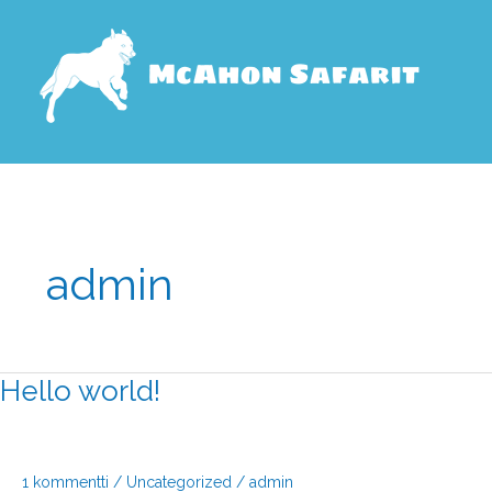
Siirry
sisältöön
admin
Hello world!
Hello
world!
1 kommentti
/
Uncategorized
/
admin